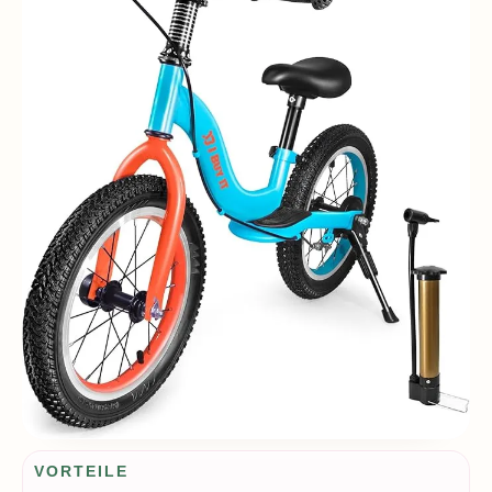
Vorteile / Nachteile
VORTEILE