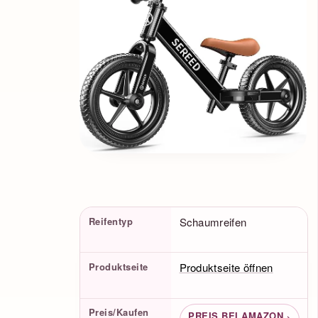
Produktfakten
Reifentyp
Schaumreifen
Produktseite
Produktseite öffnen
Preis/Kaufen
PREIS BEI AMAZON