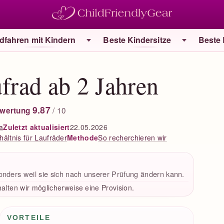
dfahren mit Kindern
Beste Kindersitze
Beste
rad ab 2 Jahren
9.87
/ 10
wertung
a
Zuletzt aktualisiert
22.05.2026
hältnis für Laufräder
So recherchieren wir
Methode
onders weil sie sich nach unserer Prüfung ändern kann.
alten wir möglicherweise eine Provision.
Vorteile / Nachteile
VORTEILE