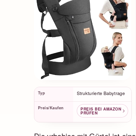
Produktfakten
Typ
Strukturierte Babytrage
Preis/Kaufen
PREIS BEI AMAZON
PRÜFEN
Die vrbabies mit Gürtel ist eine