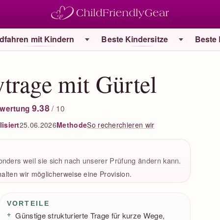
dfahren mit Kindern
Beste Kindersitze
Beste
trage mit Gürtel
9.38
/ 10
wertung
isiert
25.06.2026
So recherchieren wir
Methode
onders weil sie sich nach unserer Prüfung ändern kann.
alten wir möglicherweise eine Provision.
Vorteile / Nachteile
VORTEILE
Günstige strukturierte Trage für kurze Wege,