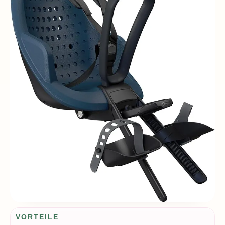
Vorteile / Nachteile
VORTEILE