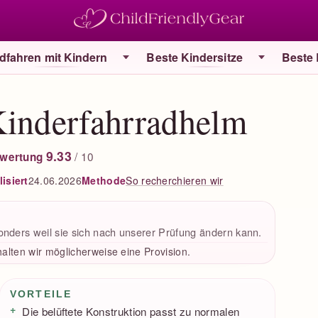
dfahren mit Kindern
Beste Kindersitze
Beste
Kinderfahrradhelm
9.33
/ 10
wertung
isiert
24.06.2026
So recherchieren wir
Methode
onders weil sie sich nach unserer Prüfung ändern kann.
alten wir möglicherweise eine Provision.
Vorteile / Nachteile
VORTEILE
Die belüftete Konstruktion passt zu normalen