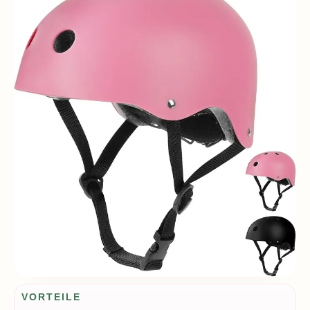
Vorteile / Nachteile
VORTEILE