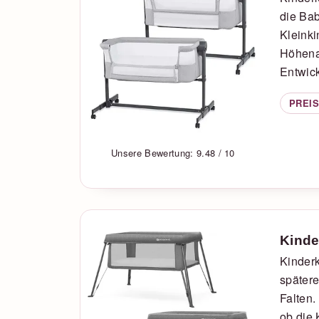
die Bab
Kleinki
Höhena
Entwic
PREIS
Unsere Bewertung: 9.48 / 10
Kinde
Kinderk
später
Falten.
ob die 