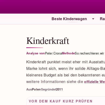
Beste Kinderwagen
Ra
Kinderkraft
Analyse von
Peter Crona
Methode
So recherchieren wir
Kinderkraft punktet meist eher mit Ausstatt
Marke lohnt sich, wenn ihr solide Alltags-B
kleineres Budget als bei den bekannteren 
weitere Informationen siehe die
offizielle W
Aus
Polen
Gegründet
2011
VOR DEM KAUF KURZ PRÜFEN