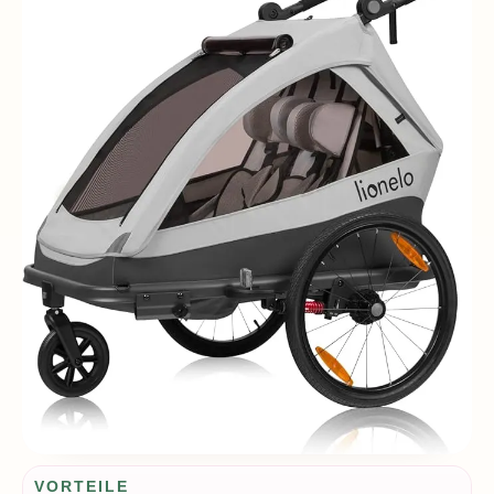
Vorteile / Nachteile
VORTEILE